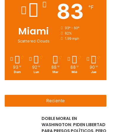
83
℉
Miami
93º - 80º
82%
1.99 mph
Scattered Clouds
93
92
88
88
90
℉
℉
℉
℉
℉
Dom
Lun
Mar
Mié
Jue
Reciente
DOBLE MORAL EN
WASHINGTON: PIDEN LIBERTAD
PARA PRESOS POLÍTICOS, PERO