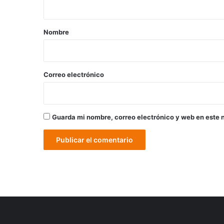
a
r
Nombre
i
o
*
Correo electrónico
Guarda mi nombre, correo electrónico y web en este 