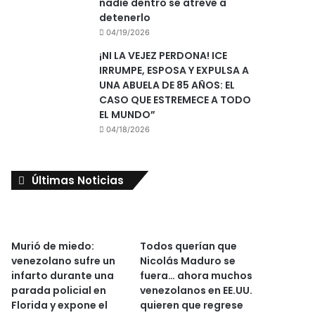
nadie dentro se atreve a
detenerlo
04/19/2026
¡NI LA VEJEZ PERDONA! ICE
IRRUMPE, ESPOSA Y EXPULSA A
UNA ABUELA DE 85 AÑOS: EL
CASO QUE ESTREMECE A TODO
EL MUNDO”
04/18/2026
Últimas Noticias
Murió de miedo:
Todos querían que
venezolano sufre un
Nicolás Maduro se
infarto durante una
fuera… ahora muchos
parada policial en
venezolanos en EE.UU.
Florida y expone el
quieren que regrese