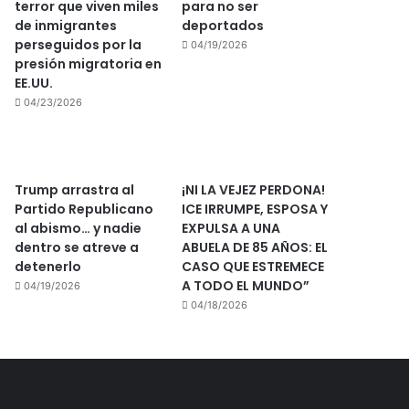
terror que viven miles
para no ser
de inmigrantes
deportados
perseguidos por la
04/19/2026
presión migratoria en
EE.UU.
04/23/2026
Trump arrastra al
¡NI LA VEJEZ PERDONA!
Partido Republicano
ICE IRRUMPE, ESPOSA Y
al abismo… y nadie
EXPULSA A UNA
dentro se atreve a
ABUELA DE 85 AÑOS: EL
detenerlo
CASO QUE ESTREMECE
A TODO EL MUNDO”
04/19/2026
04/18/2026