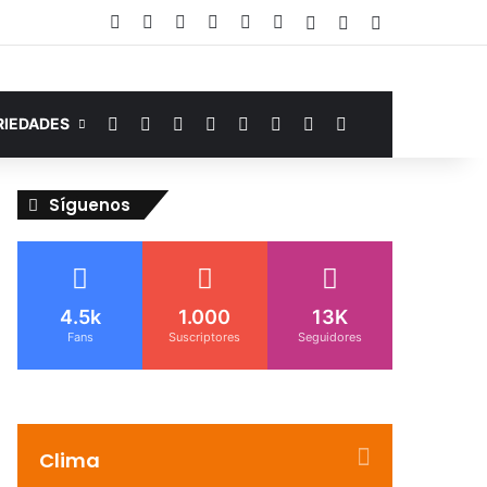
Facebook
YouTube
Instagram
Telegram
WhatsApp
Google Noticias
Acceso
Publicación al az
Barra lateral
Facebook
YouTube
Instagram
Telegram
WhatsApp
Google Noticias
Switch skin
Buscar por
RIEDADES
Síguenos
4.5k
1.000
13K
Fans
Suscriptores
Seguidores
Clima