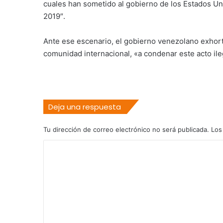
cuales han sometido al gobierno de los Estados Uni
2019″.
Ante ese escenario, el gobierno venezolano exhort
comunidad internacional, «a condenar este acto ileg
Deja una respuesta
Tu dirección de correo electrónico no será publicada.
Los
C
o
m
e
n
t