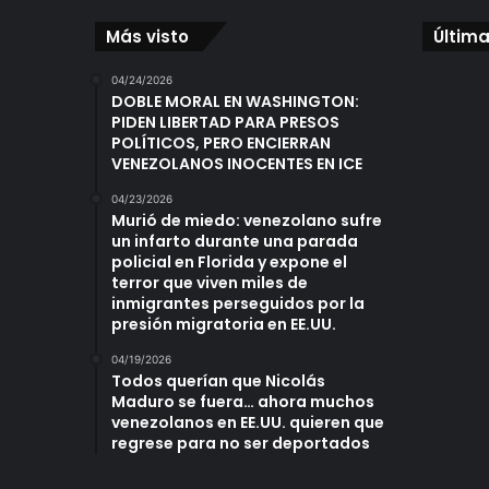
Más visto
Última
04/24/2026
DOBLE MORAL EN WASHINGTON:
PIDEN LIBERTAD PARA PRESOS
POLÍTICOS, PERO ENCIERRAN
VENEZOLANOS INOCENTES EN ICE
04/23/2026
Murió de miedo: venezolano sufre
un infarto durante una parada
policial en Florida y expone el
terror que viven miles de
inmigrantes perseguidos por la
presión migratoria en EE.UU.
04/19/2026
Todos querían que Nicolás
Maduro se fuera… ahora muchos
venezolanos en EE.UU. quieren que
regrese para no ser deportados