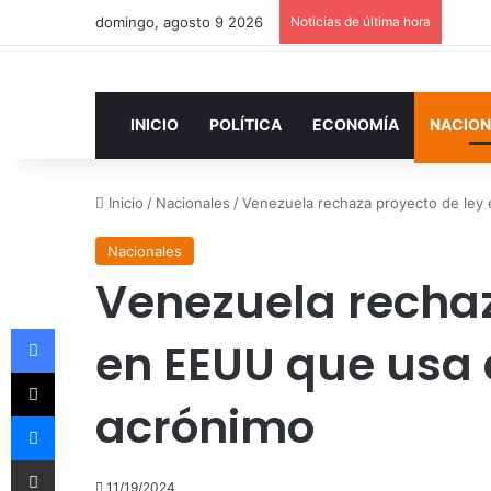
domingo, agosto 9 2026
Noticias de última hora
INICIO
POLÍTICA
ECONOMÍA
NACION
Inicio
/
Nacionales
/
Venezuela rechaza proyecto de ley 
Nacionales
Venezuela rechaz
Facebook
en EEUU que usa 
X
acrónimo
Messenger
Compartir por correo electrónico
11/19/2024