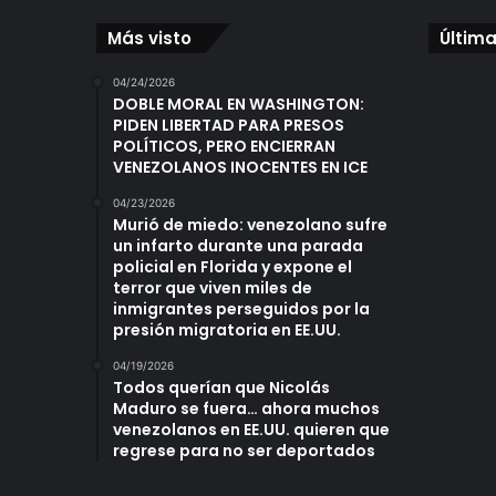
Más visto
Última
04/24/2026
DOBLE MORAL EN WASHINGTON:
PIDEN LIBERTAD PARA PRESOS
POLÍTICOS, PERO ENCIERRAN
VENEZOLANOS INOCENTES EN ICE
04/23/2026
Murió de miedo: venezolano sufre
un infarto durante una parada
policial en Florida y expone el
terror que viven miles de
inmigrantes perseguidos por la
presión migratoria en EE.UU.
04/19/2026
Todos querían que Nicolás
Maduro se fuera… ahora muchos
venezolanos en EE.UU. quieren que
regrese para no ser deportados