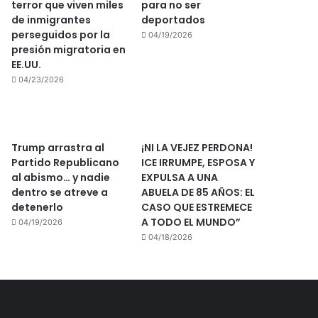
terror que viven miles
para no ser
de inmigrantes
deportados
perseguidos por la
04/19/2026
presión migratoria en
EE.UU.
04/23/2026
Trump arrastra al
¡NI LA VEJEZ PERDONA!
Partido Republicano
ICE IRRUMPE, ESPOSA Y
al abismo… y nadie
EXPULSA A UNA
dentro se atreve a
ABUELA DE 85 AÑOS: EL
detenerlo
CASO QUE ESTREMECE
A TODO EL MUNDO”
04/19/2026
04/18/2026