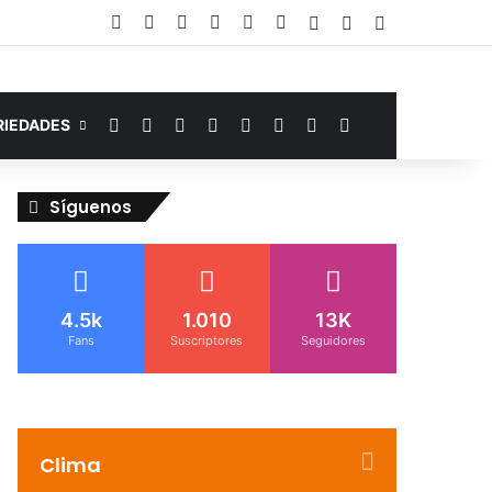
Facebook
YouTube
Instagram
Telegram
WhatsApp
Google Noticias
Acceso
Publicación al az
Barra lateral
Facebook
YouTube
Instagram
Telegram
WhatsApp
Google Noticias
Switch skin
Buscar por
RIEDADES
Síguenos
4.5k
1.010
13K
Fans
Suscriptores
Seguidores
Clima