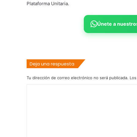
Plataforma Unitaria.
Únete a nuestros
Deja una respuesta
Tu dirección de correo electrónico no será publicada.
Los
C
o
m
e
n
t