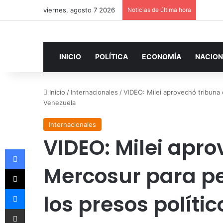
viernes, agosto 7 2026
Noticias de última hora
INICIO
POLÍTICA
ECONOMÍA
NACION
Inicio
/
Internacionales
/
VIDEO: Milei aprovechó tribuna d
Venezuela
Internacionales
VIDEO: Milei apro
Facebook
Mercosur para ped
X
Messenger
los presos políti
Compartir por correo electrónico