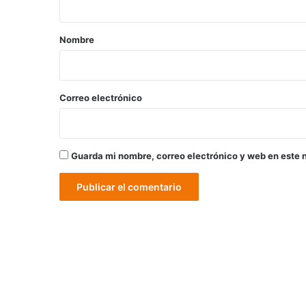
a
r
Nombre
i
o
*
Correo electrónico
Guarda mi nombre, correo electrónico y web en este 