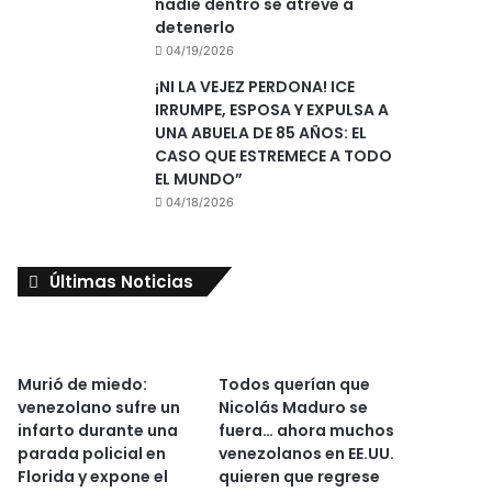
nadie dentro se atreve a
detenerlo
04/19/2026
¡NI LA VEJEZ PERDONA! ICE
IRRUMPE, ESPOSA Y EXPULSA A
UNA ABUELA DE 85 AÑOS: EL
CASO QUE ESTREMECE A TODO
EL MUNDO”
04/18/2026
Últimas Noticias
Murió de miedo:
Todos querían que
venezolano sufre un
Nicolás Maduro se
infarto durante una
fuera… ahora muchos
parada policial en
venezolanos en EE.UU.
Florida y expone el
quieren que regrese