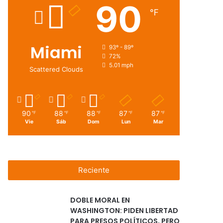
90
℉
Miami
93º - 89º
72%
5.01 mph
Scattered Clouds
90
88
88
87
87
℉
℉
℉
℉
℉
Vie
Sáb
Dom
Lun
Mar
Reciente
DOBLE MORAL EN
WASHINGTON: PIDEN LIBERTAD
PARA PRESOS POLÍTICOS, PERO