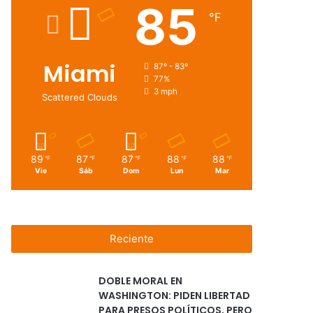
85
℉
Miami
87º - 83º
77%
3 mph
Scattered Clouds
89
87
87
88
88
℉
℉
℉
℉
℉
Vie
Sáb
Dom
Lun
Mar
Reciente
DOBLE MORAL EN
WASHINGTON: PIDEN LIBERTAD
PARA PRESOS POLÍTICOS, PERO