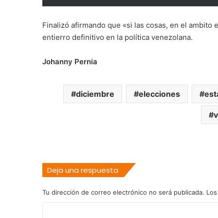
Finalizó afirmando que «si las cosas, en el ambito 
entierro definitivo en la política venezolana.
Johanny Pernia
diciembre
elecciones
est
v
Deja una respuesta
Tu dirección de correo electrónico no será publicada.
Los
C