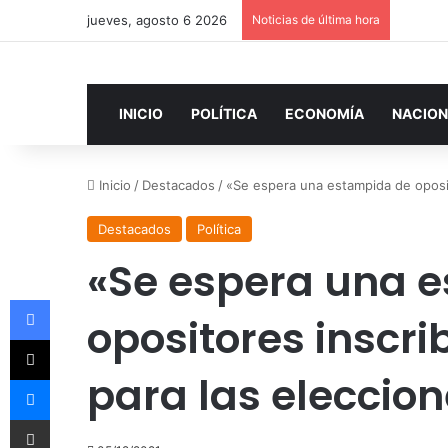
jueves, agosto 6 2026
Noticias de última hora
INICIO
POLÍTICA
ECONOMÍA
NACION
Inicio
/
Destacados
/
«Se espera una estampida de oposi
Destacados
Política
«Se espera una 
Facebook
opositores inscr
X
para las eleccio
Messenger
Compartir por correo electrónico