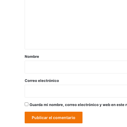
o
m
e
n
t
a
r
Nombre
i
o
*
Correo electrónico
Guarda mi nombre, correo electrónico y web en este 