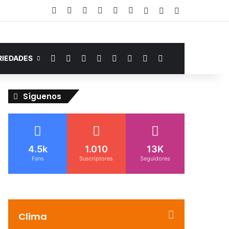
Facebook
YouTube
Instagram
Telegram
WhatsApp
Google Noticias
Acceso
Publicación al az
Barra lateral
Facebook
YouTube
Instagram
Telegram
WhatsApp
Google Noticias
Switch skin
Buscar por
RIEDADES
Síguenos
4.5k
1.010
13K
Fans
Suscriptores
Seguidores
Clima