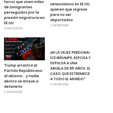
terror que viven miles
venezolanos en EE.UU.
de inmigrantes
quieren que regrese
perseguidos por la
para no ser
presión migratoria en
deportados
EE.UU.
04/19/2026
04/23/2026
¡NI LA VEJEZ PERDONA!
ICE IRRUMPE, ESPOSA Y
EXPULSA A UNA
Trump arrastra al
ABUELA DE 85 AÑOS: EL
Partido Republicano
CASO QUE ESTREMECE
al abismo… y nadie
A TODO EL MUNDO”
dentro se atreve a
04/18/2026
detenerlo
04/19/2026