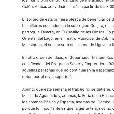
los municipios del Sur del Lago de Maracaibo, el cu
Colón. Ambas actividades serán a partir de las 8:00
El sorteo de esta primera oleada de beneficiarios 
bachilleres censados en la subregion Guajira, el cu
parroquia Tamare, en El Castillo de las Diosas. En p
Oriental del Lago, en el Teatro Municipal de Cabima
Machiques, el sorteo será en la sede de Ugavi en la
En otro orden de ideas, el Gobernador Manuel Ros
certificados del Programa Saber y Emprender a 900 
aquellas personas que no continuarán la especiali
opten por el nivel superior”.
Apuntó que esta semana el trabajo no se detiene. C
Misas de Aguinaldo y, además, la Feria de la Halla
los combos Básico y Especia, además del Combo Ha
porque lo importante es que la gente tenga cómo 