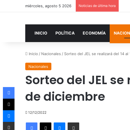
miércoles, agosto 5 2026
Noticias de última hora
INICIO
POLÍTICA
ECONOMÍA
NACION
Inicio
/
Nacionales
/
Sorteo del JEL se realizará del 14 al
Nacionales
Sorteo del JEL se 
Facebook
de diciembre
X
Messenger
12/12/2022
Compartir por correo electrónico
Facebook
X
Messenger
Compartir por correo electrónico