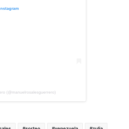
 Instagram
rero (@manuelrosalesguerrero)
sales
sorteo
venezuela
zulia