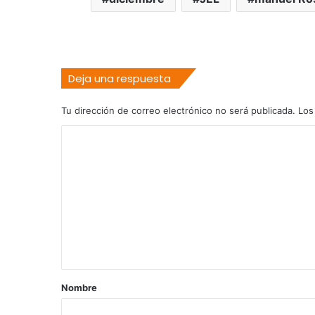
Deja una respuesta
Tu dirección de correo electrónico no será publicada.
Los
C
o
m
e
n
t
a
r
Nombre
i