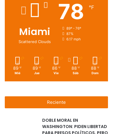
78
℉
Miami
89º - 76º
87%
6.17 mph
Scattered Clouds
89
89
86
88
88
℉
℉
℉
℉
℉
Mié
Jue
Vie
Sáb
Dom
Reciente
DOBLE MORAL EN
WASHINGTON: PIDEN LIBERTAD
PARA PRESOS POLÍTICOS, PERO