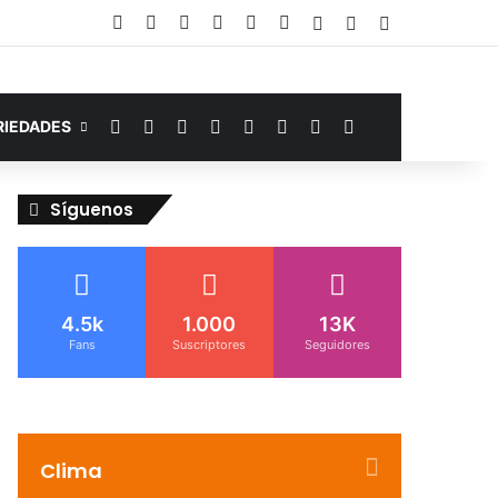
Facebook
YouTube
Instagram
Telegram
WhatsApp
Google Noticias
Acceso
Publicación al az
Barra lateral
Facebook
YouTube
Instagram
Telegram
WhatsApp
Google Noticias
Switch skin
Buscar por
RIEDADES
Síguenos
4.5k
1.000
13K
Fans
Suscriptores
Seguidores
Clima