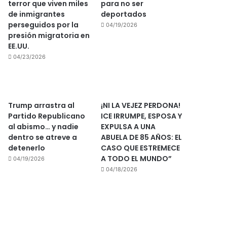
terror que viven miles
para no ser
de inmigrantes
deportados
perseguidos por la
04/19/2026
presión migratoria en
EE.UU.
04/23/2026
Trump arrastra al
¡NI LA VEJEZ PERDONA!
Partido Republicano
ICE IRRUMPE, ESPOSA Y
al abismo… y nadie
EXPULSA A UNA
dentro se atreve a
ABUELA DE 85 AÑOS: EL
detenerlo
CASO QUE ESTREMECE
A TODO EL MUNDO”
04/19/2026
04/18/2026