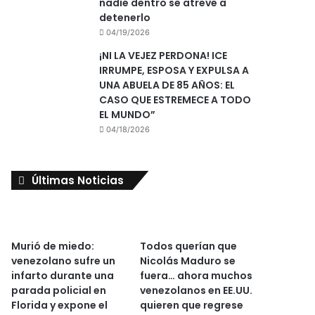
nadie dentro se atreve a
detenerlo
04/19/2026
¡NI LA VEJEZ PERDONA! ICE
IRRUMPE, ESPOSA Y EXPULSA A
UNA ABUELA DE 85 AÑOS: EL
CASO QUE ESTREMECE A TODO
EL MUNDO”
04/18/2026
Últimas Noticias
Murió de miedo:
Todos querían que
venezolano sufre un
Nicolás Maduro se
infarto durante una
fuera… ahora muchos
parada policial en
venezolanos en EE.UU.
Florida y expone el
quieren que regrese