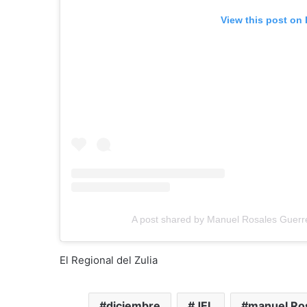
View this post on
A post shared by Manuel Rosales Guer
El Regional del Zulia
diciembre
JEL
manuel Ro